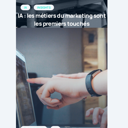
IA
INSIGHTS
IA : les métiers du marketing sont
les premiers touchés