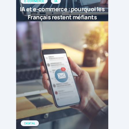
E-COMMERCE
IA
IA et e-commerce : pourquoi les
Français restent méfiants
DIGITAL