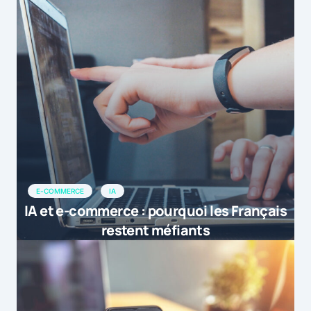
E-COMMERCE
IA
IA et e-commerce : pourquoi les Français
restent méfiants