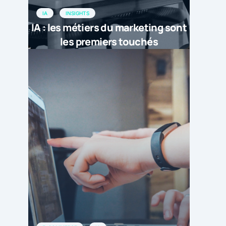
IA
INSIGHTS
IA : les métiers du marketing sont
les premiers touchés