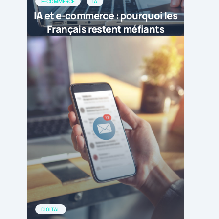
E-COMMERCE
IA
IA et e-commerce : pourquoi les
Français restent méfiants
DIGITAL