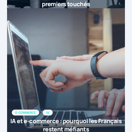
2015-12-28 admin […]
premiers touchés
by
Email Marketing en 2015 – Startup
28 décembre 2015 at 20h29
E-COMMERCE
IA
IA et e-commerce : pourquoi les Français
restent méfiants