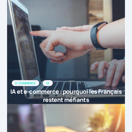
E-COMMERCE
IA
IA et e-commerce : pourquoi les Français
restent méfiants