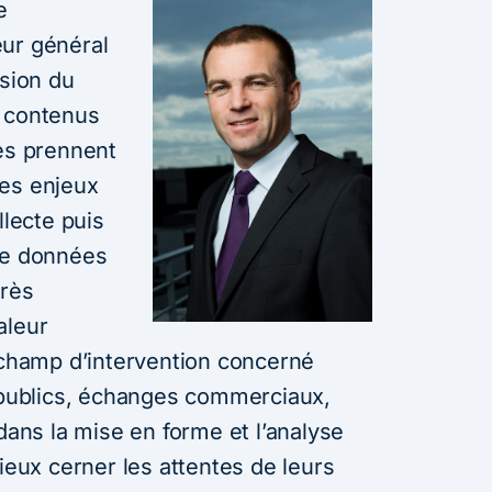
e
eur général
osion du
s contenus
ses prennent
des enjeux
llecte puis
de données
très
aleur
e champ d’intervention concerné
s publics, échanges commerciaux,
 dans la mise en forme et l’analyse
ux cerner les attentes de leurs