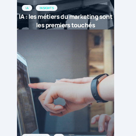
IA
INSIGHTS
IA : les métiers du marketing sont
les premiers touchés