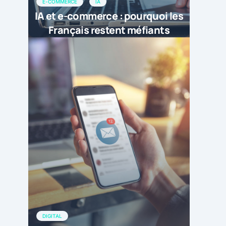
E-COMMERCE
IA
IA et e-commerce : pourquoi les
Français restent méfiants
DIGITAL