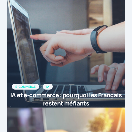
E-COMMERCE
IA
IA et e-commerce : pourquoi les Français
restent méfiants