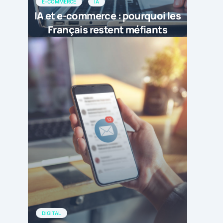
E-COMMERCE
IA
IA et e-commerce : pourquoi les
Français restent méfiants
DIGITAL