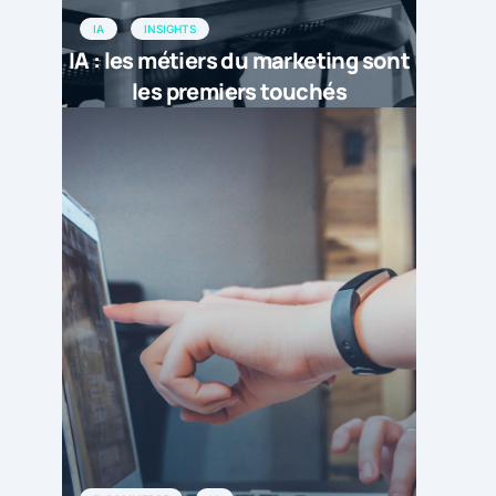
IA
INSIGHTS
IA : les métiers du marketing sont
les premiers touchés