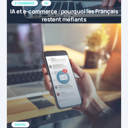
29 avril 2015 at 14h26
E-COMMERCE
IA
IA et e-commerce : pourquoi les Français
restent méfiants
DIGITAL