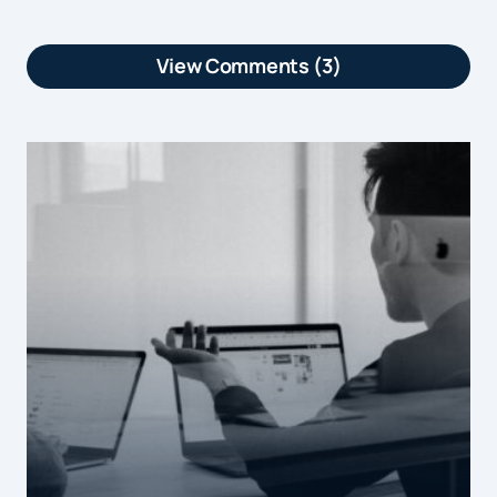
View Comments (3)
[…] Les réseaux sociaux se sont
multipliés avec l’émergence de réseaux
spécialisés et sectoriels, en réponse à
des besoins et attentes spécifiques des
internautes. Chacun est aujourd’hui
membre de plusieurs réseaux ce qui
représente une véritable opportunité
pour les marques. 53% des
consommateurs français indiquent en
effet qu’ils seraient plus enclins à
interagir avec une marque si …read
more […]
Les 8 grandes tendances digitales selon Microsoft |
by