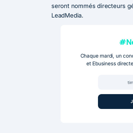
seront nommés directeurs g
LeadMedia.
#Ne
Chaque mardi, un conc
et Ebusiness direct