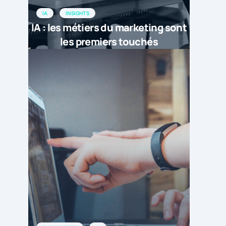
IA
INSIGHTS
IA : les métiers du marketing sont
les premiers touchés