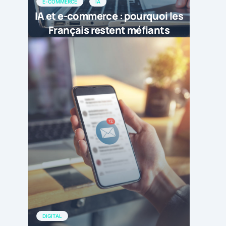
E-COMMERCE
IA
IA et e-commerce : pourquoi les
Français restent méfiants
DIGITAL