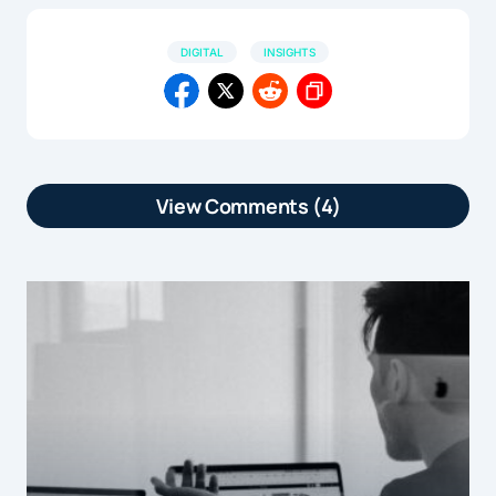
DIGITAL
INSIGHTS
View Comments (4)
[…] article Le mobile représente 35%
du trafic web est apparu en premier sur
[…]
by
Le mobile représente 35% du trafic web | Marketformation
13 avril 2015 at 12h10
[…] Selon les derniers chiffres
Médiamétrie, les mobiles concentrent
désormais 34,9% des visites web et les