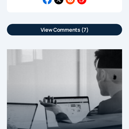
View Comments (7)
[…] article Le baromètre de l’email
mobile est apparu en premier sur […]
by
Le baromètre de l’email mobile | Marketformation
9 septembre 2015 at 11h32
[…] Curated from Le baromètre de
l’email mobile | Comarketing-News […]
by
Le baromètre de l'email mobile | Digital 909
10 septembre 2015 at 8h04
[…] Selon les résultats du nouveau
baromètre publié par la MMAF, les