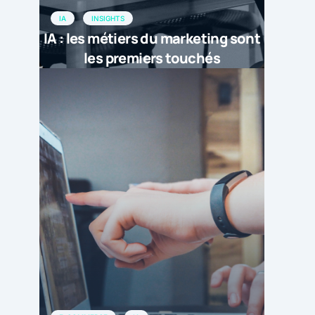
IA
INSIGHTS
IA : les métiers du marketing sont
les premiers touchés