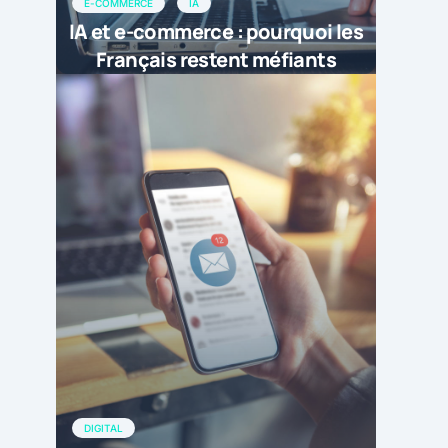
E-COMMERCE
IA
IA et e-commerce : pourquoi les
Français restent méfiants
DIGITAL