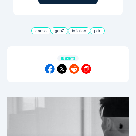
conso
genZ
inflation
prix
INSIGHTS