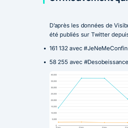
D’après les données de Visib
été publiés sur Twitter depui
161 132 avec #JeNeMeConfin
58 255 avec #Desobeissance