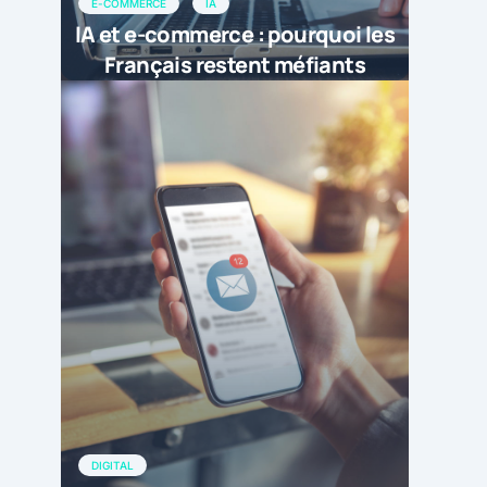
E-COMMERCE
IA
IA et e-commerce : pourquoi les
Français restent méfiants
DIGITAL