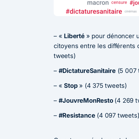
– «
Liberté
» pour dénoncer u
citoyens entre les différents
tweets)
–
#DictatureSanitaire
(5 007 
– «
Stop
» (4 375 tweets)
–
#JouvreMonResto
(4 269 t
–
#Resistance
(4 097 tweets