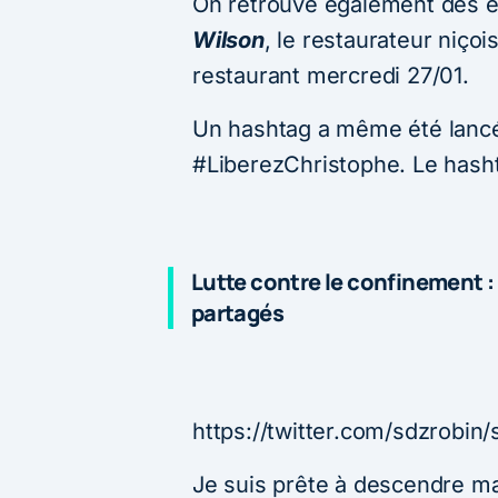
On retrouve également des e
Wilson
, le restaurateur niçoi
restaurant mercredi 27/01.
Un hashtag a même été lancé 
#LiberezChristophe. Le hash
Lutte contre le confinement :
partagés
https://twitter.com/sdzrobin
Je suis prête à descendre man