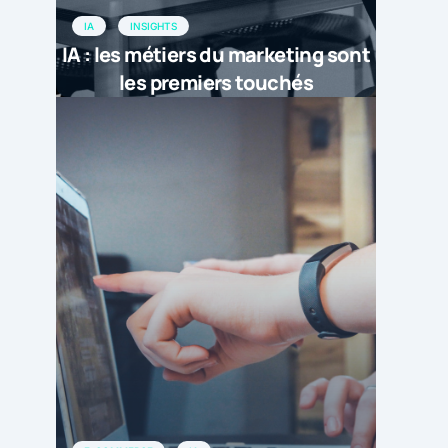
IA
INSIGHTS
IA : les métiers du marketing sont
les premiers touchés