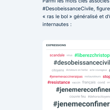
Parmi les mots clés associé
#DesobeissanceCivile, figur
« ras le bol » généralisé et d
internautes :