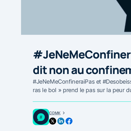
#JeNeMeConfinerai
dit non au confin
#JeNeMeConfineraiPas et #Desobeissan
ras le bol » prend le pas sur la peur d
COMK