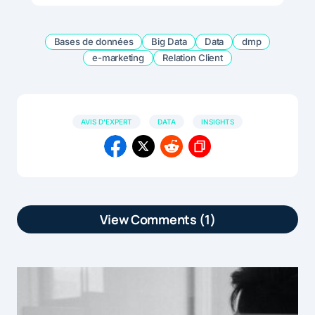
Bases de données
Big Data
Data
dmp
e-marketing
Relation Client
AVIS D'EXPERT
DATA
INSIGHTS
View Comments (1)
[…] Selon l'étude «Enjeux Data des
Décideurs Français» menée
conjointement par iProspect et Les
Echosmédias, 66% des décideurs en