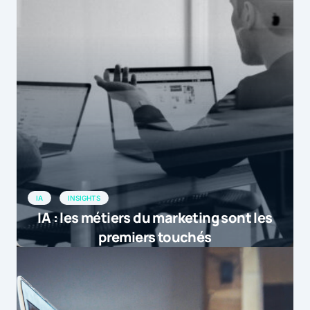
entreprise prévoient de mettr […]
by
[Etude] Quelle stratégie Data pour les d...
22 décembre 2015 at 9h16
IA
INSIGHTS
IA : les métiers du marketing sont les
premiers touchés