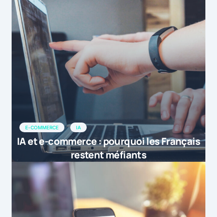
E-COMMERCE
IA
IA et e-commerce : pourquoi les Français
restent méfiants