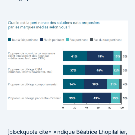
[blockquote cite= »indique Béatrice Lhopitallier,