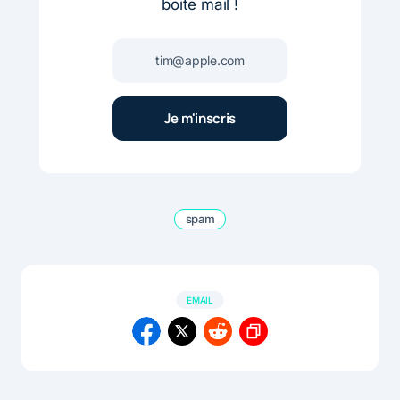
boite mail !
spam
EMAIL