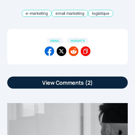
e-marketing
email marketing
logistique
EMAIL
INSIGHTS
View Comments (2)
[…] article Email marketing : les
volumes d’envois continuent de chuter
en France est apparu en premier sur
[…]
Email marketing : les volumes d’envois continuent de chuter en
by
France | E-commerce conseils