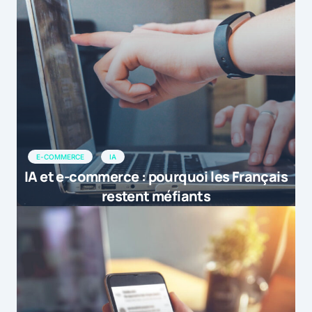
E-COMMERCE
IA
IA et e-commerce : pourquoi les Français
restent méfiants