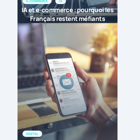
E-COMMERCE
IA
IA et e-commerce : pourquoi les
Français restent méfiants
DIGITAL