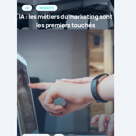
IA
INSIGHTS
IA : les métiers du marketing sont
les premiers touchés