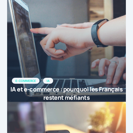
E-COMMERCE
IA
IA et e-commerce : pourquoi les Français
restent méfiants