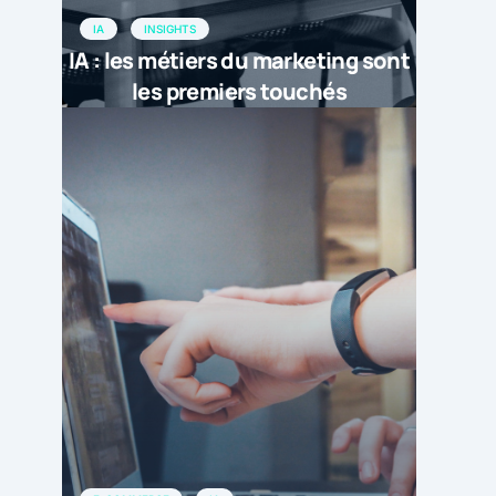
IA
INSIGHTS
IA : les métiers du marketing sont
les premiers touchés