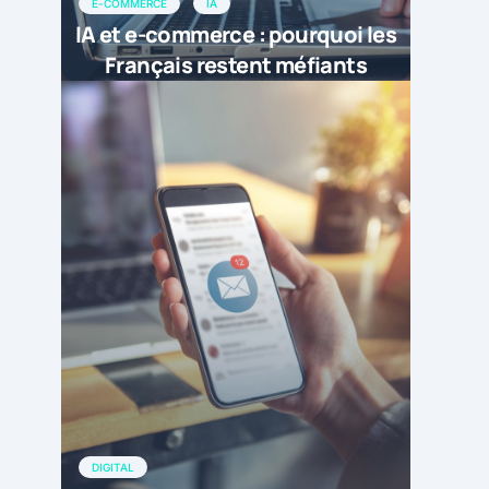
E-COMMERCE
IA
IA et e-commerce : pourquoi les
Français restent méfiants
DIGITAL