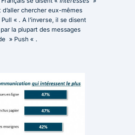
 Français se disent «
intéressés
»
nt d’aller chercher eux-mêmes
Pull « . A l’inverse, il se disent
par la plupart des messages
de » Push « .