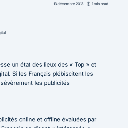
13 décembre 2013
1 min read
ital
sse un état des lieux des « Top » et
tal. Si les Français plébiscitent les
 sévèrement les publicités
icités online et offline évaluées par