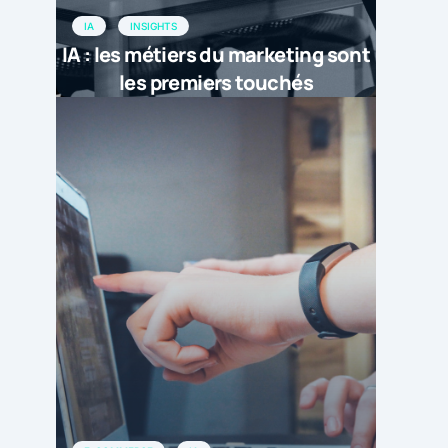
IA
INSIGHTS
IA : les métiers du marketing sont
les premiers touchés