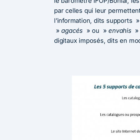
le baromètre IFOP/Bonial, les
par celles qui leur permette
l’information, dits supports » 
»
agacés
» ou »
envahis
» 
digitaux imposés, dits en mo