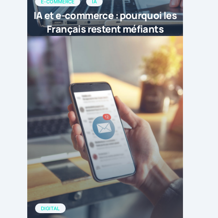
E-COMMERCE
IA
IA et e-commerce : pourquoi les
Français restent méfiants
DIGITAL