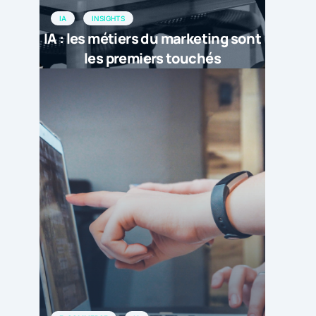
IA
INSIGHTS
IA : les métiers du marketing sont
les premiers touchés