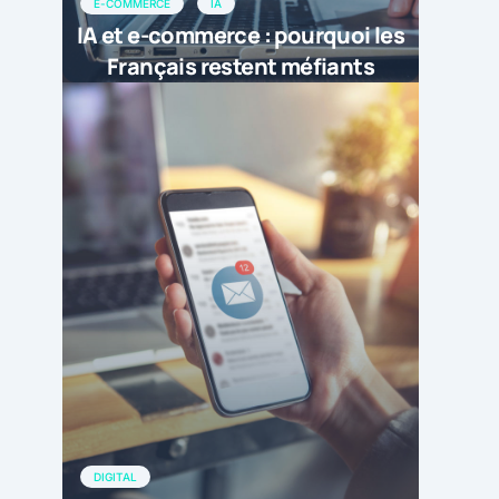
E-COMMERCE
IA
IA et e-commerce : pourquoi les
Français restent méfiants
DIGITAL