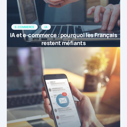
E-COMMERCE
IA
IA et e-commerce : pourquoi les Français
restent méfiants