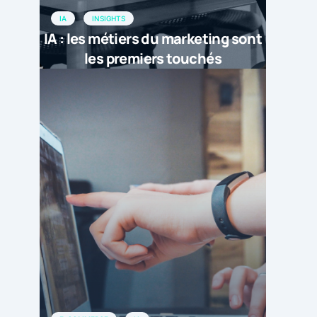
IA
INSIGHTS
IA : les métiers du marketing sont
les premiers touchés