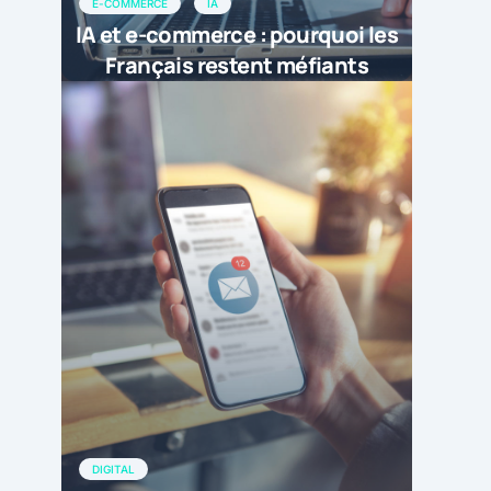
E-COMMERCE
IA
IA et e-commerce : pourquoi les
Français restent méfiants
DIGITAL