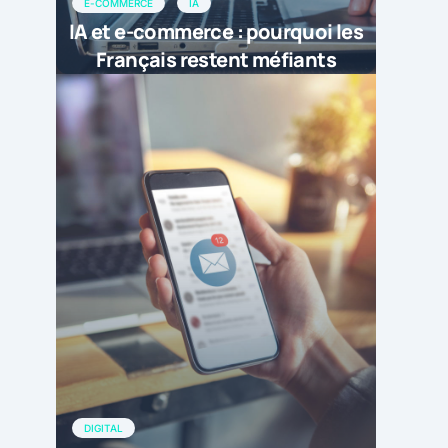
E-COMMERCE
IA
IA et e-commerce : pourquoi les
Français restent méfiants
DIGITAL