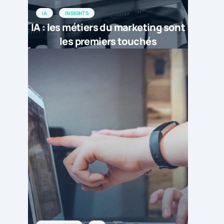
IA
INSIGHTS
IA : les métiers du marketing sont
les premiers touchés