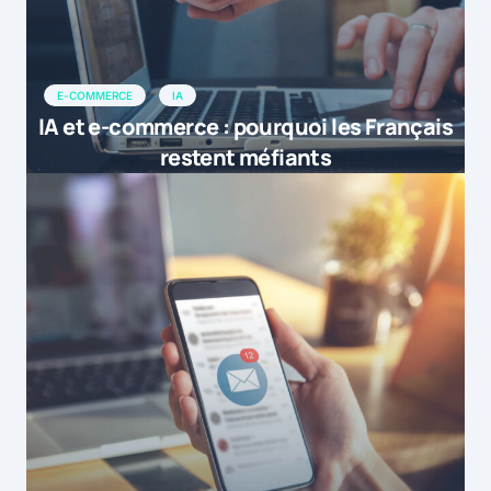
E-COMMERCE
IA
IA et e-commerce : pourquoi les Français
restent méfiants