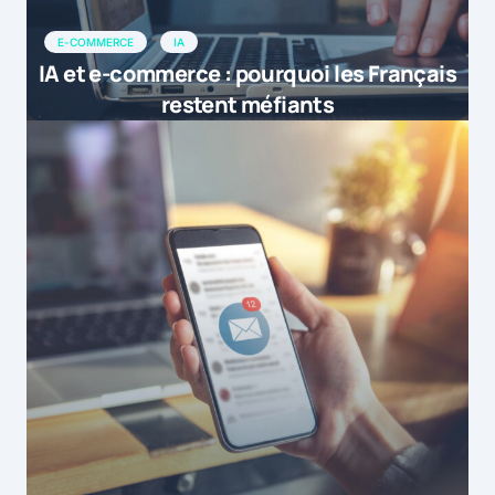
E-COMMERCE
IA
IA et e-commerce : pourquoi les Français
restent méfiants