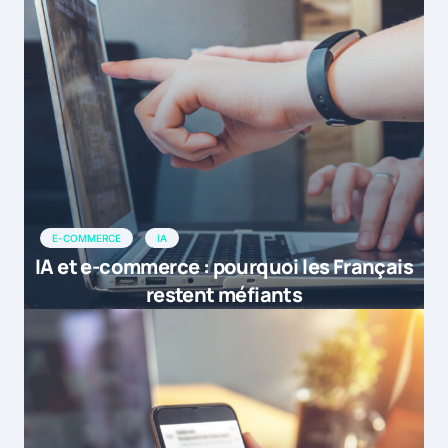
E-COMMERCE
IA
IA et e-commerce : pourquoi les Français
restent méfiants