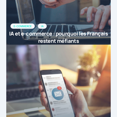
E-COMMERCE
IA
IA et e-commerce : pourquoi les Français
restent méfiants