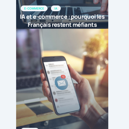
E-COMMERCE
IA
IA et e-commerce : pourquoi les
Français restent méfiants