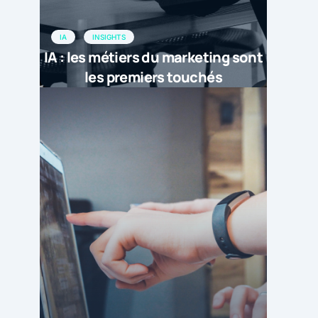
IA
INSIGHTS
IA : les métiers du marketing sont
les premiers touchés