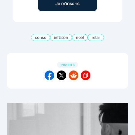
conso
inflation
noël
retail
INSIGHTS