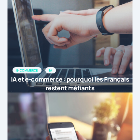
E-COMMERCE
IA
IA et e-commerce : pourquoi les Français
restent méfiants