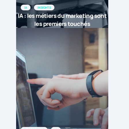
IA
INSIGHTS
IA : les métiers du marketing sont
les premiers touchés