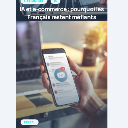
E-COMMERCE
IA
IA et e-commerce : pourquoi les
Français restent méfiants
DIGITAL