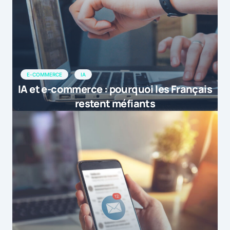
E-COMMERCE
IA
IA et e-commerce : pourquoi les Français
restent méfiants