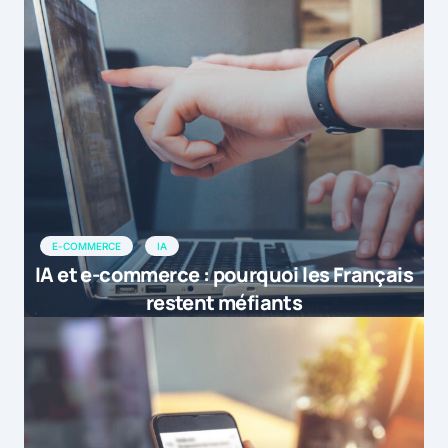
E-COMMERCE
IA
IA et e-commerce : pourquoi les Français
restent méfiants