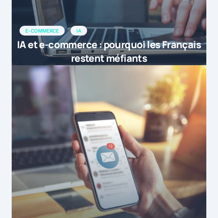
E-COMMERCE
IA
IA et e-commerce : pourquoi les Français
restent méfiants