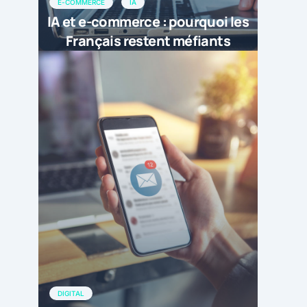
E-COMMERCE
IA
IA et e-commerce : pourquoi les
Français restent méfiants
DIGITAL