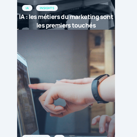
IA
INSIGHTS
IA : les métiers du marketing sont
les premiers touchés