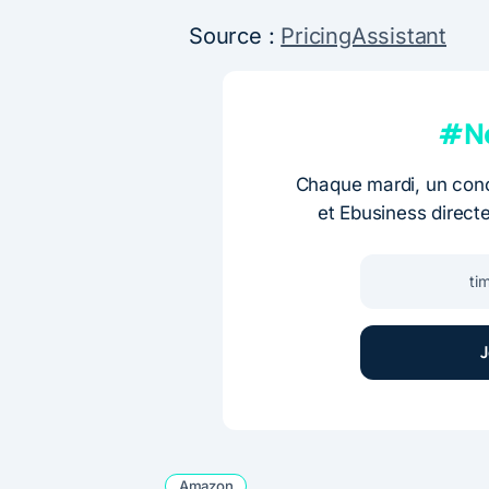
Source :
PricingAssistant
#Ne
Chaque mardi, un conc
et Ebusiness direct
Amazon