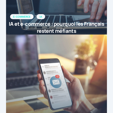
E-COMMERCE
IA
IA et e-commerce : pourquoi les Français
restent méfiants