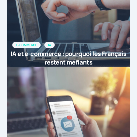
E-COMMERCE
IA
IA et e-commerce : pourquoi les Français
restent méfiants