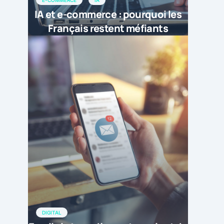
E-COMMERCE
IA
IA et e-commerce : pourquoi les
Français restent méfiants
DIGITAL