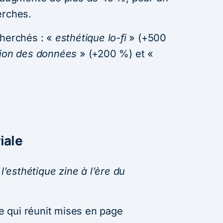
erches.
cherchés : «
esthétique lo-fi
» (+500
tion des données
» (+200 %) et «
iale
 l’esthétique zine à l’ère du
le qui réunit mises en page