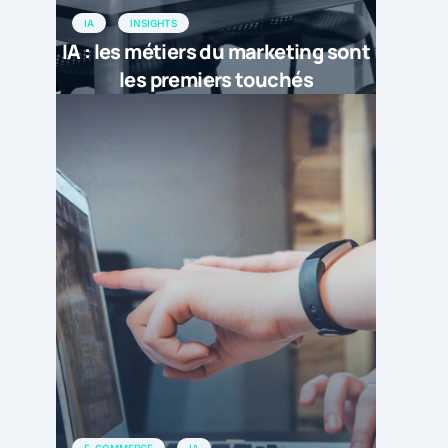
IA
INSIGHTS
IA : les métiers du marketing sont
les premiers touchés