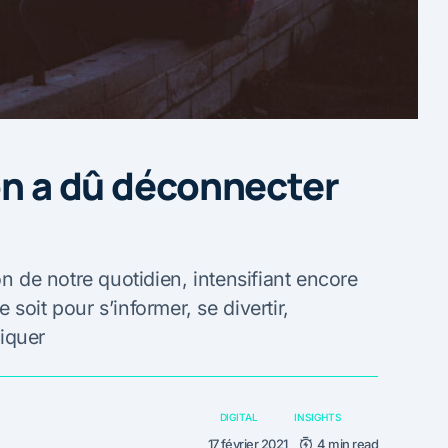
’on a dû déconnecter
on de notre quotidien, intensifiant encore
soit pour s’informer, se divertir,
iquer
DIGITAL
INSIGHTS
17 février 2021
4 min read