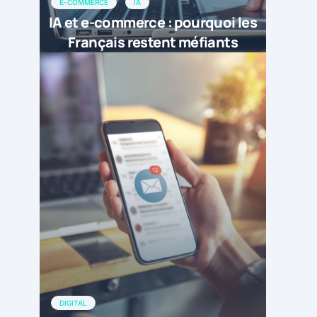
E-COMMERCE
IA
IA et e-commerce : pourquoi les
Français restent méfiants
DIGITAL