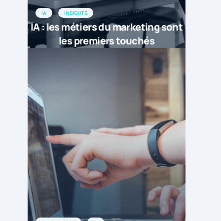
IA
INSIGHTS
IA : les métiers du marketing sont
les premiers touchés