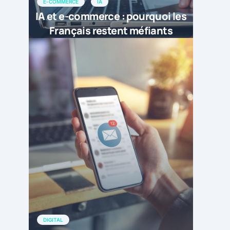
E-COMMERCE
IA
IA et e-commerce : pourquoi les
Français restent méfiants
DIGITAL