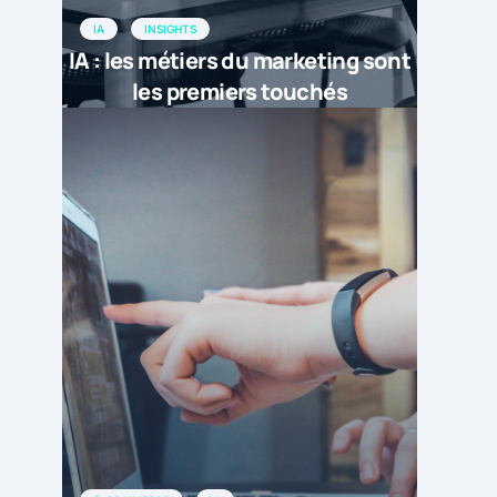
IA
INSIGHTS
IA : les métiers du marketing sont
les premiers touchés