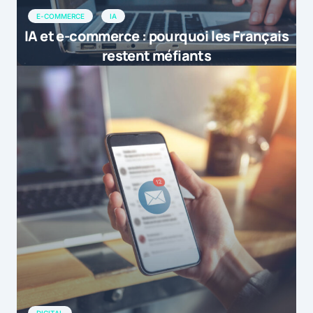
E-COMMERCE
IA
IA et e-commerce : pourquoi les Français
restent méfiants