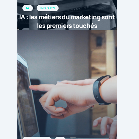
IA
INSIGHTS
IA : les métiers du marketing sont
les premiers touchés