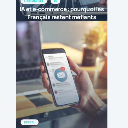
E-COMMERCE
IA
IA et e-commerce : pourquoi les
Français restent méfiants
DIGITAL