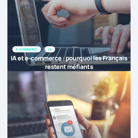
E-COMMERCE
IA
IA et e-commerce : pourquoi les Français
restent méfiants