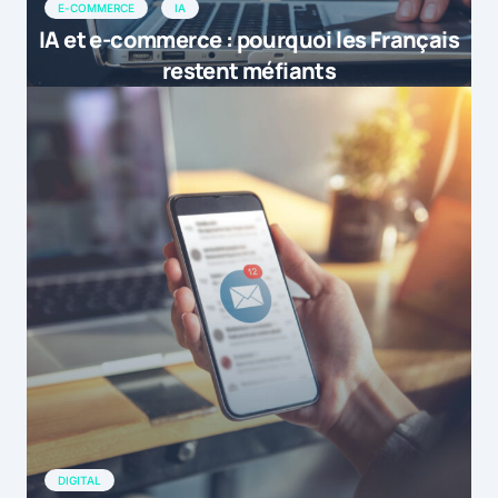
E-COMMERCE
IA
IA et e-commerce : pourquoi les Français
restent méfiants
DIGITAL