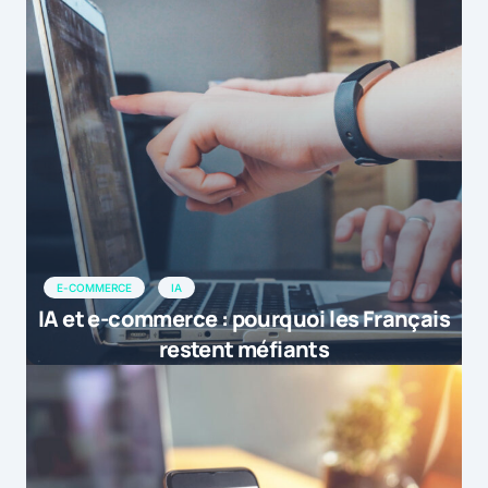
E-COMMERCE
IA
IA et e-commerce : pourquoi les Français
restent méfiants