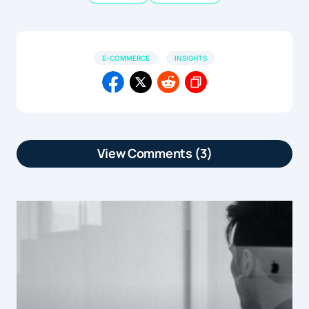
E-COMMERCE
INSIGHTS
View Comments (3)
[…] article Le e-commerce français
passe doucement mais surement au
mobile est apparu en premier sur […]
Le e-commerce français passe doucement mais surement au
by
mobile | Marketformation
21 septembre 2015 at 11h03
[…] « Lentement, mais sûrement » :