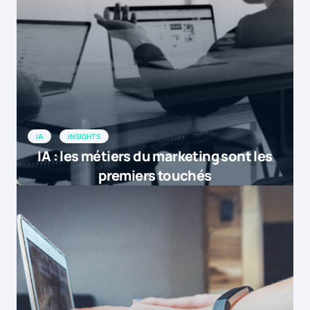
c’est le credo que semblent adopter les
e-commerçants français en matière
d’optimisation mobile. Alors que 26%
d’entre eux n […]
by
Le e-commerce français passe doucement m...
22 septembre 2015 at 8h18
IA
INSIGHTS
[…] Le e-commerce français passe
IA : les métiers du marketing sont les
doucement mais surement au mobile
premiers touchés
[…]
by
La revue de web de la semaine 21 septembre |
28 septembre 2015 at 9h41