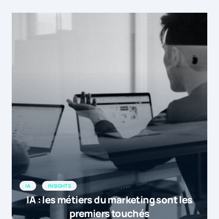
invités dans la vie des consommateurs
et du grand public il y a maintenant plus
de 10 ans, les entreprises Françaises
les ont […]
by
La place des médias sociaux dans les ent...
26 novembre 2015 at 17h19
IA
INSIGHTS
IA : les métiers du marketing sont les
premiers touchés