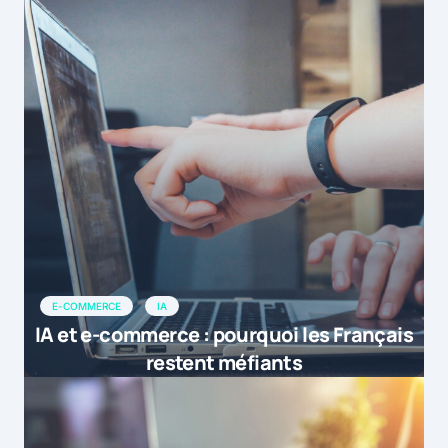
E-COMMERCE
IA
IA et e-commerce : pourquoi les Français
restent méfiants